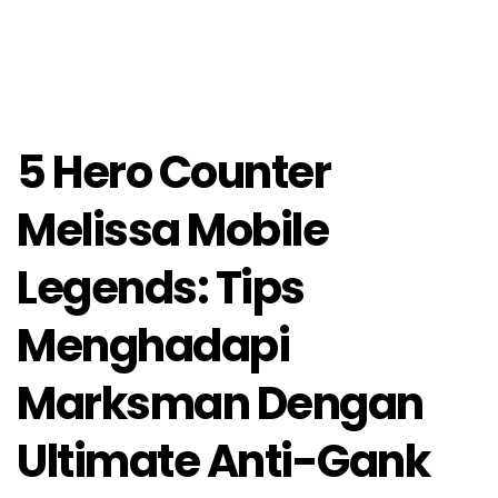
5 Hero Counter
Melissa Mobile
Legends: Tips
Menghadapi
Marksman Dengan
Ultimate Anti-Gank