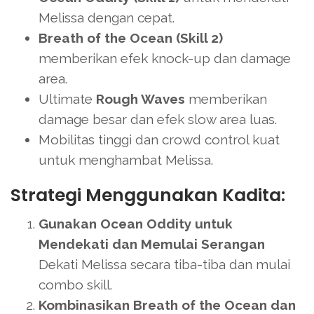
Melissa dengan cepat.
Breath of the Ocean (Skill 2)
memberikan efek knock-up dan damage
area.
Ultimate
Rough Waves
memberikan
damage besar dan efek slow area luas.
Mobilitas tinggi dan crowd control kuat
untuk menghambat Melissa.
Strategi Menggunakan Kadita:
Gunakan Ocean Oddity untuk
Mendekati dan Memulai Serangan
Dekati Melissa secara tiba-tiba dan mulai
combo skill.
Kombinasikan Breath of the Ocean dan