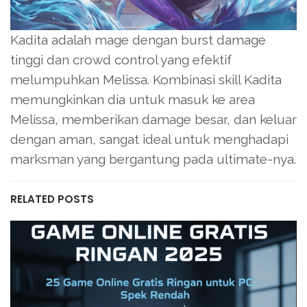
Kadita adalah mage dengan burst damage
tinggi dan crowd control yang efektif
melumpuhkan Melissa. Kombinasi skill Kadita
memungkinkan dia untuk masuk ke area
Melissa, memberikan damage besar, dan keluar
dengan aman, sangat ideal untuk menghadapi
marksman yang bergantung pada ultimate-nya.
RELATED POSTS