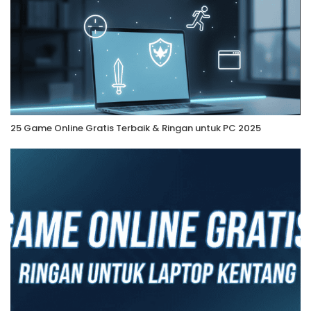
25 Game Online Gratis Terbaik & Ringan untuk PC 2025