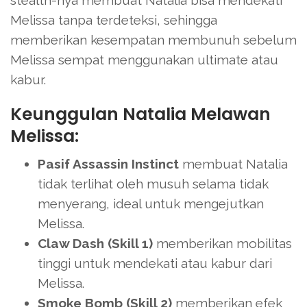
Melissa tanpa terdeteksi, sehingga
memberikan kesempatan membunuh sebelum
Melissa sempat menggunakan ultimate atau
kabur.
Keunggulan Natalia Melawan
Melissa:
Pasif Assassin Instinct
membuat Natalia
tidak terlihat oleh musuh selama tidak
menyerang, ideal untuk mengejutkan
Melissa.
Claw Dash (Skill 1)
memberikan mobilitas
tinggi untuk mendekati atau kabur dari
Melissa.
Smoke Bomb (Skill 2)
memberikan efek