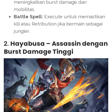
meningkatkan burst damage dan
mobilitas.
Battle Spell:
Execute untuk memastikan
kill atau Retribution jika bermain sebagai
jungler.
2.
Hayabusa – Assassin dengan
Burst Damage Tinggi