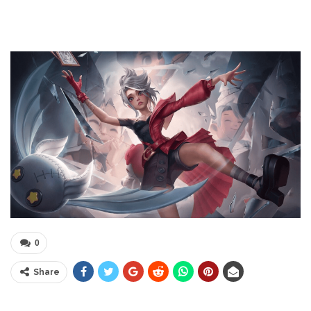
0
Share