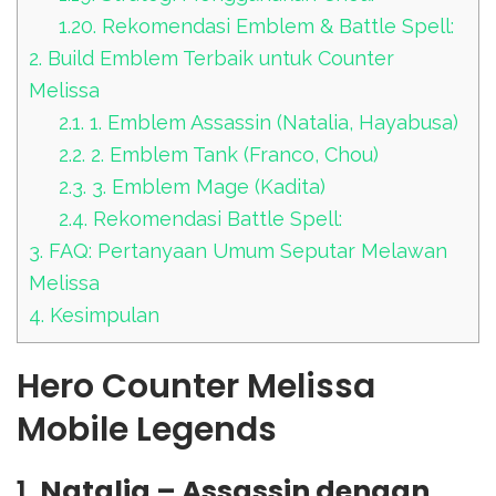
1.20.
Rekomendasi Emblem & Battle Spell:
2.
Build Emblem Terbaik untuk Counter
Melissa
2.1.
1. Emblem Assassin (Natalia, Hayabusa)
2.2.
2. Emblem Tank (Franco, Chou)
2.3.
3. Emblem Mage (Kadita)
2.4.
Rekomendasi Battle Spell:
3.
FAQ: Pertanyaan Umum Seputar Melawan
Melissa
4.
Kesimpulan
Hero Counter Melissa
Mobile Legends
1.
Natalia – Assassin dengan