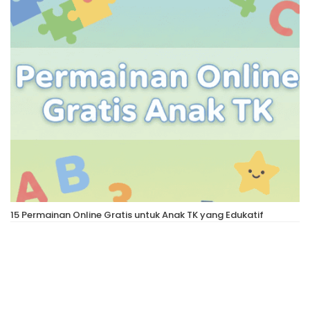
15 Permainan Online Gratis untuk Anak TK yang Edukatif