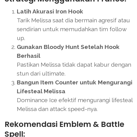
Latih Akurasi Iron Hook
Tarik Melissa saat dia bermain agresif atau
sendirian untuk memudahkan tim follow
up.
Gunakan Bloody Hunt Setelah Hook
Berhasil
Pastikan Melissa tidak dapat kabur dengan
stun dari ultimate.
Bangun Item Counter untuk Mengurangi
Lifesteal Melissa
Dominance Ice efektif mengurangi lifesteal
Melissa dan attack speed-nya.
Rekomendasi Emblem & Battle
Spell: