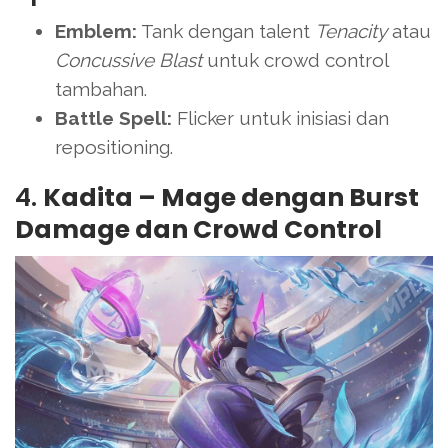
Emblem:
Tank dengan talent
Tenacity
atau
Concussive Blast
untuk crowd control
tambahan.
Battle Spell:
Flicker untuk inisiasi dan
repositioning.
4.
Kadita – Mage dengan Burst
Damage dan Crowd Control