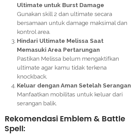
Ultimate untuk Burst Damage
Gunakan skill 2 dan ultimate secara
bersamaan untuk damage maksimal dan
kontrol area.
Hindari Ultimate Melissa Saat
Memasuki Area Pertarungan
Pastikan Melissa belum mengaktifkan
ultimate agar kamu tidak terkena
knockback.
Keluar dengan Aman Setelah Serangan
Manfaatkan mobilitas untuk keluar dari
serangan balik.
Rekomendasi Emblem & Battle
Spell: