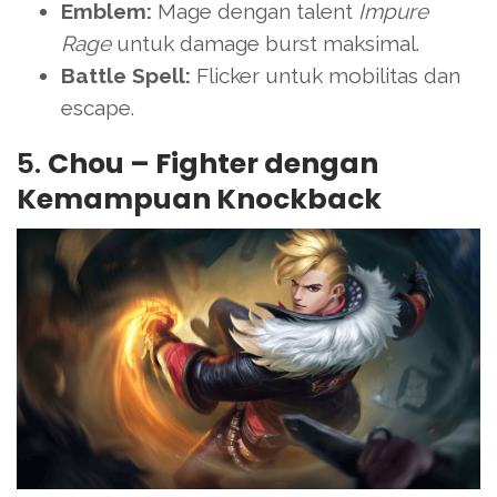
Emblem:
Mage dengan talent
Impure
Rage
untuk damage burst maksimal.
Battle Spell:
Flicker untuk mobilitas dan
escape.
5.
Chou – Fighter dengan
Kemampuan Knockback