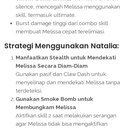
silence, mencegah Melissa menggunakan
skill, termasuk ultimate.
Burst damage tinggi dari combo skill
membuat Melissa cepat terelimiasi.
Strategi Menggunakan Natalia:
Manfaatkan Stealth untuk Mendekati
Melissa Secara Diam-Diam
Gunakan pasif dan Claw Dash untuk
menyelinap dan mendekati Melissa tanpa
terdeteksi.
Gunakan Smoke Bomb untuk
Membungkam Melissa
Aktifkan skill 2 saat melakukan serangan
agar Melissa tidak bisa mengaktifkan