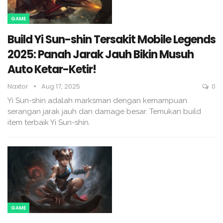
GAME
Build Yi Sun-shin Tersakit Mobile Legends
2025: Panah Jarak Jauh Bikin Musuh
Auto Ketar-Ketir!
Naxtor
Aug 17, 2025
0
Yi Sun-shin adalah marksman dengan kemampuan
serangan jarak jauh dan damage besar. Temukan build
item terbaik Yi Sun-shin.
GAME