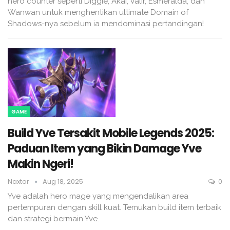
hero counter seperti Diggie, Akai, Valir, Esmeralda, dan
Wanwan untuk menghentikan ultimate Domain of
Shadows-nya sebelum ia mendominasi pertandingan!
GAME
Build Yve Tersakit Mobile Legends 2025:
Paduan Item yang Bikin Damage Yve
Makin Ngeri!
Naxtor
Aug 18, 2025
0
Yve adalah hero mage yang mengendalikan area
pertempuran dengan skill kuat. Temukan build item terbaik
dan strategi bermain Yve.