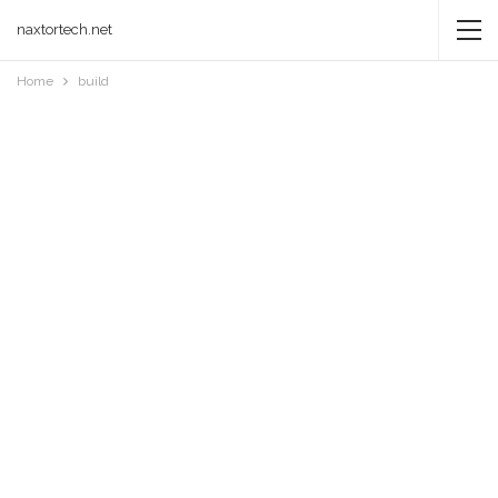
naxtortech.net
Home
build