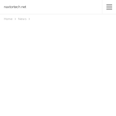
naxtortech.net
Home
News