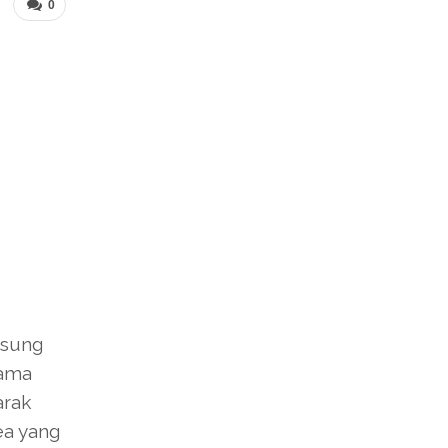
0
gsung
nama
arak
ea yang