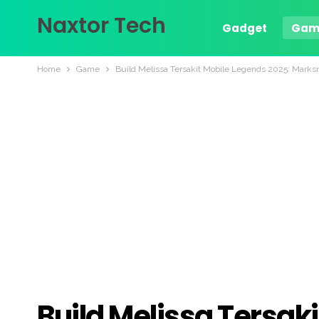
Naxtor Tech
Gadget
Gam
Home
Game
Build Melissa Tersakit Mobile Legends 2025: Mark
Build Melissa Tersak