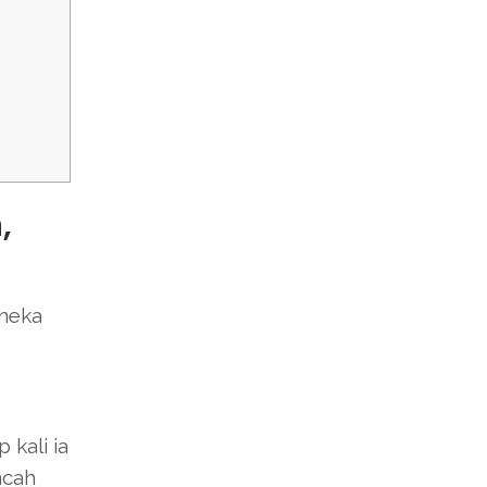
,
oneka
kali ia
ncah