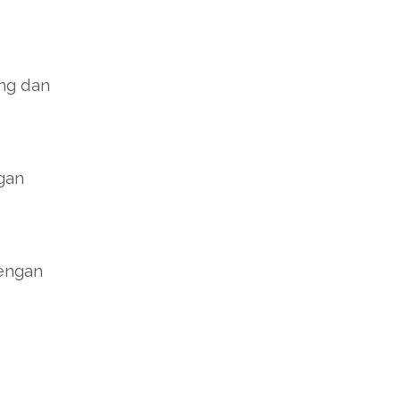
ng dan
gan
dengan