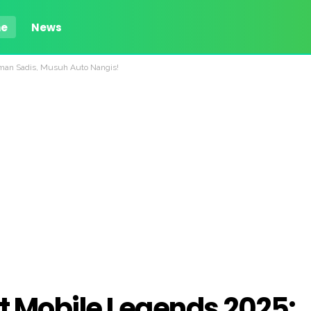
e
News
sman Sadis, Musuh Auto Nangis!
it Mobile Legends 2025: