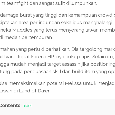
am teamfight dan sangat sulit dilumpuhkan.
i damage burst yang tinggi dan kemampuan crowd 
ciptakan area perlindungan sekaligus menghalangi
 boneka Muddles yang terus menyerang lawan memb
 di medan pertempuran.
mahan yang perlu diperhatikan. Dia tergolong ma
l yang tepat karena HP-nya cukup tipis. Selain itu,
ga mudah menjadi target assassin jika positionin
tung pada penguasaan skill dan build item yang opt
bisa memaksimalkan potensi Melissa untuk menjad
lawan di Land of Dawn.
Contents
[
hide
]