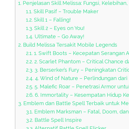
1.
Penjelasan Skill Melissa: Fungsi, Kelebih
1.1.
Skill Pasif – Trouble Maker
1.2.
Skill 1 – Falling!
1.3.
Skill 2 – Eyes on You!
1.4.
Ultimate – Go Away!
2.
Build Melissa Tersakit Mobile Legends
2.1.
1. Swift Boots – Kecepatan Serangan 
2.2.
2. Scarlet Phantom – Critical Chance
2.3.
3. Berserker’s Fury – Peningkatan Crit
2.4.
4. Wind of Nature – Perlindungan dar
2.5.
5. Malefic Roar – Penetrasi Armor unt
2.6.
6. Immortality – Kesempatan Hidup K
3.
Emblem dan Battle Spell Terbaik untuk Mel
3.1.
Emblem Marksman – Fatal, Doom, dan
3.2.
Battle Spell Inspire
3.3.
Alternatif Battle Spell Flicker