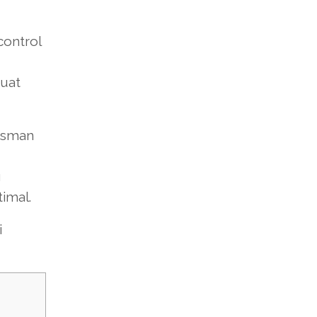
control
uat
rksman
g
imal.
i