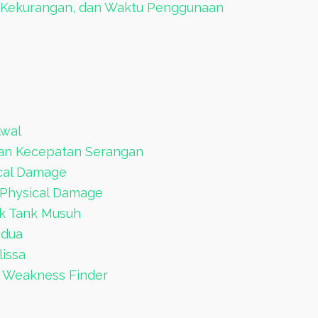
an, Kekurangan, dan Waktu Penggunaan
Awal
 dan Kecepatan Serangan
ical Damage
i Physical Damage
uk Tank Musuh
edua
issa
 Weakness Finder