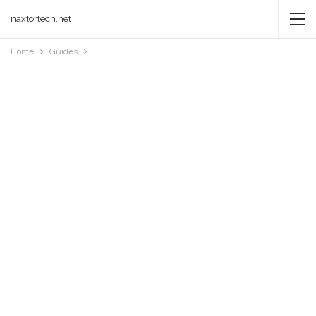
naxtortech.net
Home
Guides