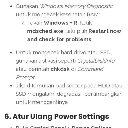
Gunakan
Windows Memory Diagnostic
untuk mengecek kesehatan RAM:
Tekan
Windows + R
, ketik
mdsched.exe
, lalu pilih
Restart now
and check for problems
.
Untuk mengecek hard drive atau SSD,
gunakan aplikasi seperti
CrystalDiskInfo
atau perintah
chkdsk
di
Command
Prompt
.
Jika ditemukan bad sector pada HDD atau
SSD mengalami degradasi, pertimbangkan
untuk menggantinya.
6. Atur Ulang Power Settings
Buka
Control Panel
>
Power Options
.