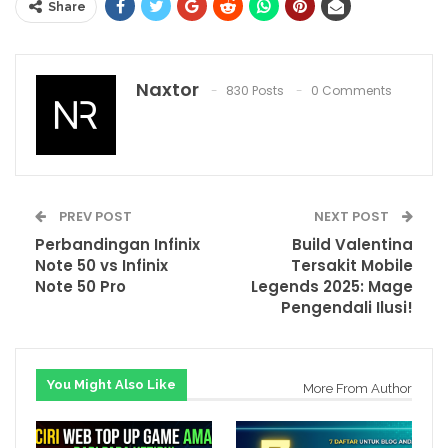
Share
Naxtor
830 Posts
0 Comments
PREV POST
NEXT POST
Perbandingan Infinix
Build Valentina
Note 50 vs Infinix
Tersakit Mobile
Note 50 Pro
Legends 2025: Mage
Pengendali Ilusi!
You Might Also Like
More From Author