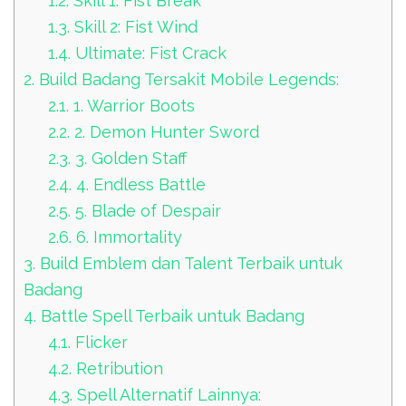
1.2.
Skill 1: Fist Break
1.3.
Skill 2: Fist Wind
1.4.
Ultimate: Fist Crack
2.
Build Badang Tersakit Mobile Legends:
2.1.
1. Warrior Boots
2.2.
2. Demon Hunter Sword
2.3.
3. Golden Staff
2.4.
4. Endless Battle
2.5.
5. Blade of Despair
2.6.
6. Immortality
3.
Build Emblem dan Talent Terbaik untuk
Badang
4.
Battle Spell Terbaik untuk Badang
4.1.
Flicker
4.2.
Retribution
4.3.
Spell Alternatif Lainnya: