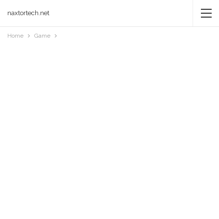
naxtortech.net
Home
Game