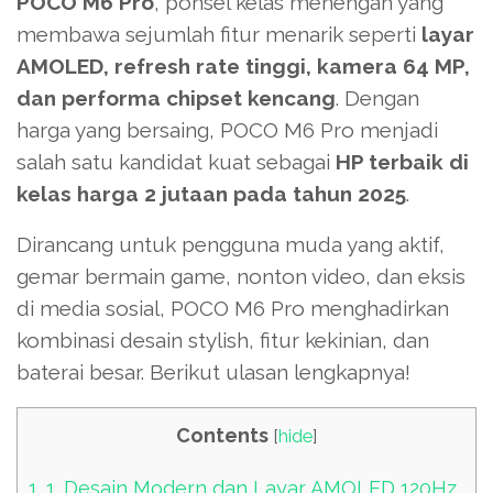
POCO M6 Pro
, ponsel kelas menengah yang
membawa sejumlah fitur menarik seperti
layar
AMOLED, refresh rate tinggi, kamera 64 MP,
dan performa chipset kencang
. Dengan
harga yang bersaing, POCO M6 Pro menjadi
salah satu kandidat kuat sebagai
HP terbaik di
kelas harga 2 jutaan pada tahun 2025
.
Dirancang untuk pengguna muda yang aktif,
gemar bermain game, nonton video, dan eksis
di media sosial, POCO M6 Pro menghadirkan
kombinasi desain stylish, fitur kekinian, dan
baterai besar. Berikut ulasan lengkapnya!
Contents
[
hide
]
1.
1. Desain Modern dan Layar AMOLED 120Hz