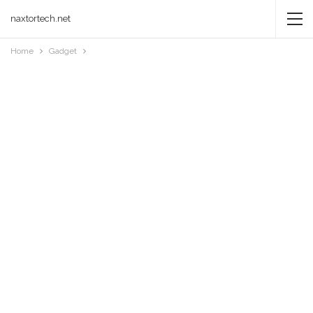
naxtortech.net
Home
Gadget