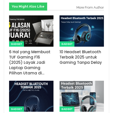
You Might Also Like
More From Author
GADGET
GADGET
6 Hal yang Membuat
10 Headset Bluetooth
TUF Gaming F16
Terbaik 2025 untuk
(2025) Layak Jadi
Gaming Tanpa Delay
Laptop Gaming
Pilihan Utama di…
GADGET
GADGET