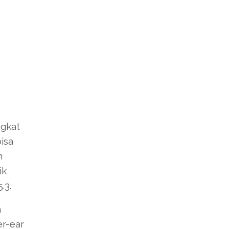
ngkat
isa
n
ik
.3.
h
er-ear