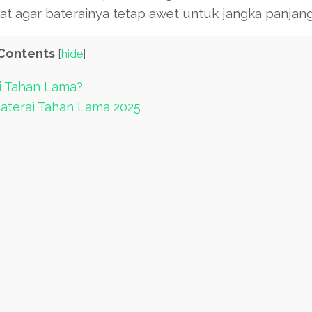
wat agar baterainya tetap awet untuk jangka panjang
Contents
[
hide
]
i Tahan Lama?
aterai Tahan Lama 2025