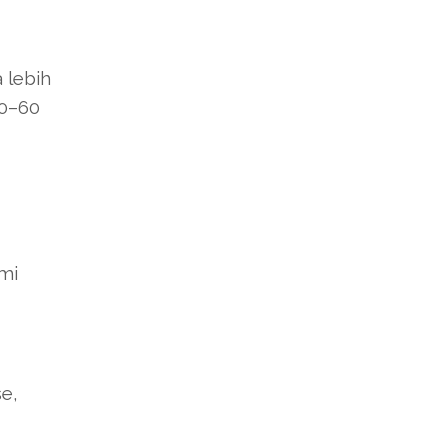
 lebih
40–60
ami
e,