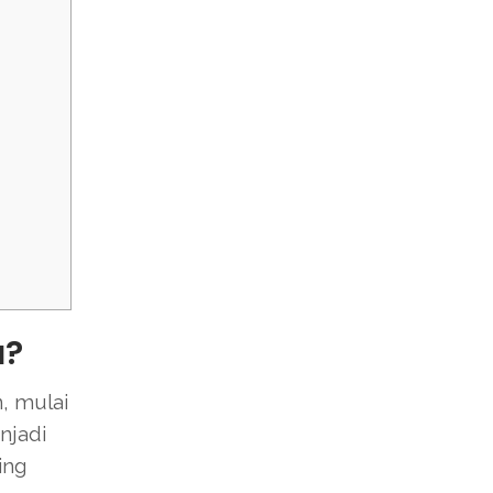
a?
, mulai
njadi
ing