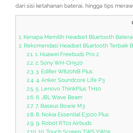
dari sisi ketahanan baterai, hingga tips mera
1.
Kenapa Memilih Headset Bluetooth Batera
2.
Rekomendasi Headset Bluetooth Terbaik B
2.1.
1. Huawei Freebuds Pro 2
2.2.
2. Sony WH-CH520
2.3.
3. Edifier W820NB Plus
2.4.
4. Anker Soundcore Life P3
2.5.
5. Lenovo ThinkPlus TH10
2.6.
6. JBL Wave Beam
2.7.
7. Baseus Bowie M3
2.8.
8. Nokia Essential E3100 Plus
2.9.
9. Robot RT01 Airbuds
2.10.
10. Touch Screen TWS YW05