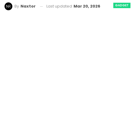
GADGET
Last updated
Mar 20, 2026
By
Naxtor