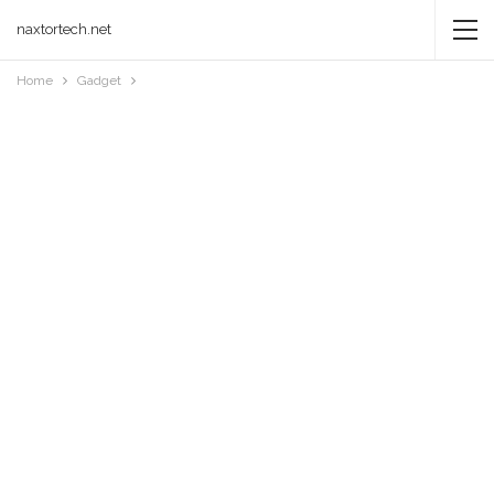
naxtortech.net
Home
Gadget