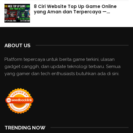
8 Ciri Website Top Up Game Online
yang Aman dan Terpercaya —…
ABOUT US
Platform tepercaya untuk berita game terkini, ulasan
gadget canggih, dan update teknologi terbaru. Semua
yang gamer dan tech enthusiasts butuhkan ada di sini.
TRENDING NOW