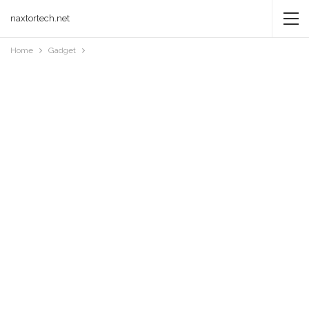
naxtortech.net
Home
Gadget