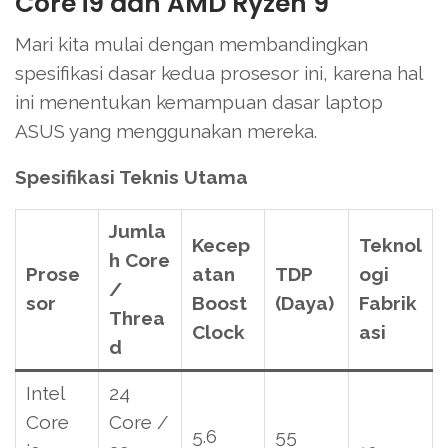
Core i9 dan AMD Ryzen 9
Mari kita mulai dengan membandingkan
spesifikasi dasar kedua prosesor ini, karena hal
ini menentukan kemampuan dasar laptop
ASUS yang menggunakan mereka.
Spesifikasi Teknis Utama
Jumla
Kecep
Teknol
h Core
Prose
atan
TDP
ogi
/
sor
Boost
(Daya)
Fabrik
Threa
Clock
asi
d
Intel
24
Core
Core /
5.6
55