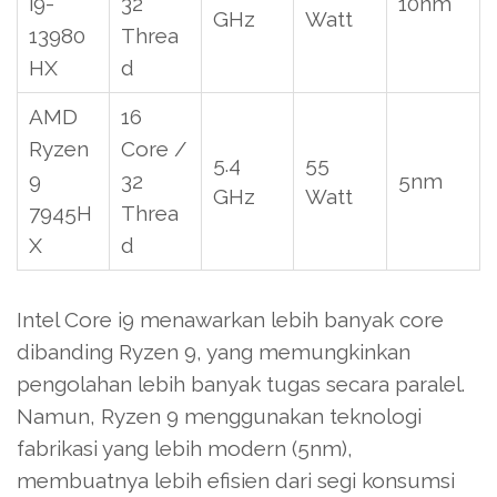
i9-
32
10nm
GHz
Watt
13980
Threa
HX
d
AMD
16
Ryzen
Core /
5.4
55
9
32
5nm
GHz
Watt
7945H
Threa
X
d
Intel Core i9 menawarkan lebih banyak core
dibanding Ryzen 9, yang memungkinkan
pengolahan lebih banyak tugas secara paralel.
Namun, Ryzen 9 menggunakan teknologi
fabrikasi yang lebih modern (5nm),
membuatnya lebih efisien dari segi konsumsi