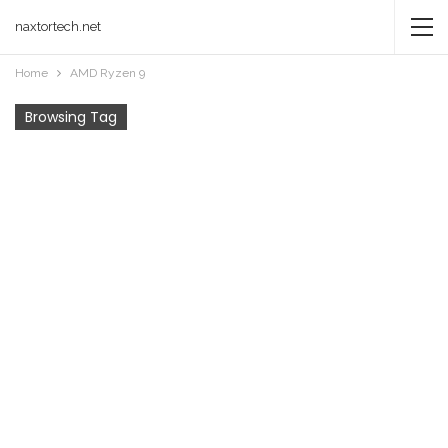
naxtortech.net
Home
AMD Ryzen 9
Browsing Tag