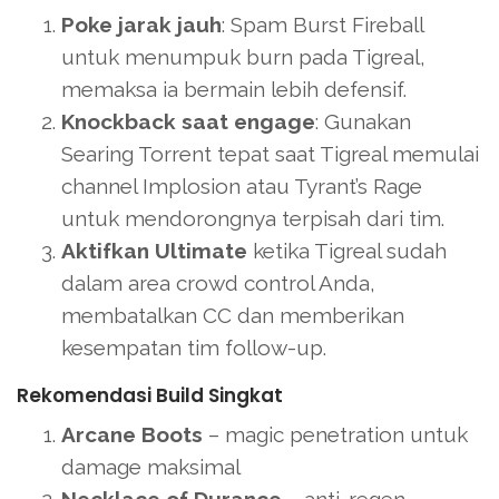
Poke jarak jauh
: Spam Burst Fireball
untuk menumpuk burn pada Tigreal,
memaksa ia bermain lebih defensif.
Knockback saat engage
: Gunakan
Searing Torrent tepat saat Tigreal memulai
channel Implosion atau Tyrant’s Rage
untuk mendorongnya terpisah dari tim.
Aktifkan Ultimate
ketika Tigreal sudah
dalam area crowd control Anda,
membatalkan CC dan memberikan
kesempatan tim follow-up.
Rekomendasi Build Singkat
Arcane Boots
– magic penetration untuk
damage maksimal