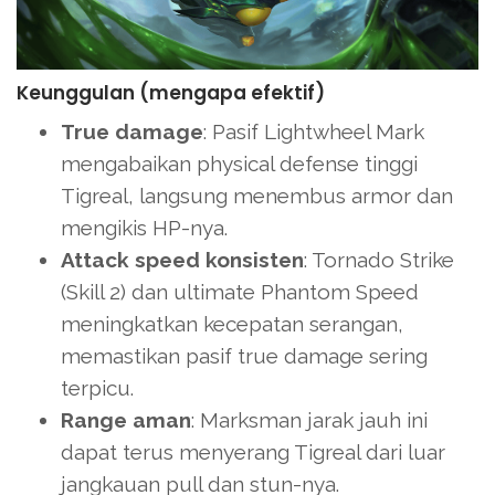
Keunggulan (mengapa efektif)
True damage
: Pasif Lightwheel Mark
mengabaikan physical defense tinggi
Tigreal, langsung menembus armor dan
mengikis HP-nya.
Attack speed konsisten
: Tornado Strike
(Skill 2) dan ultimate Phantom Speed
meningkatkan kecepatan serangan,
memastikan pasif true damage sering
terpicu.
Range aman
: Marksman jarak jauh ini
dapat terus menyerang Tigreal dari luar
jangkauan pull dan stun-nya.