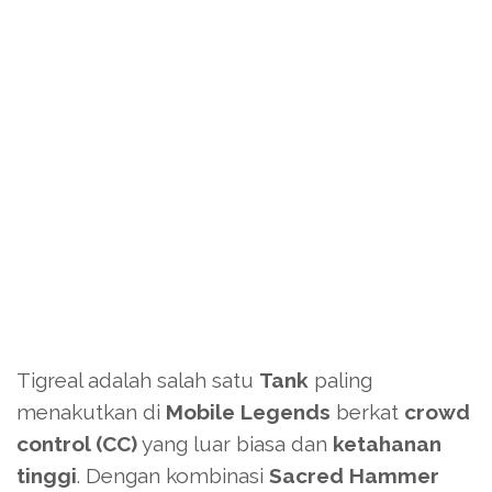
Tigreal adalah salah satu
Tank
paling
menakutkan di
Mobile Legends
berkat
crowd
control (CC)
yang luar biasa dan
ketahanan
tinggi
. Dengan kombinasi
Sacred Hammer