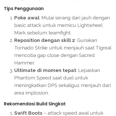
Tips Penggunaan
Poke awal
: Mulai serang dari jauh dengan
basic attack untuk memicu Lightwheel
Mark sebelum teamfight.
Reposition dengan skill 2
: Gunakan
Tornado Strike untuk menjauh saat Tigreal
mencoba gap close dengan Sacred
Hammer.
Ultimate di momen tepat
: Lepaskan
Phantom Speed saat duel untuk
meningkatkan DPS sekaligus menjauh dari
area implosion.
Rekomendasi Build Singkat
Swift Boots
– attack speed awal untuk