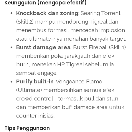
Keunggulan (mengapa efektif)
Knockback dan zoning
: Searing Torrent
(Skill 2) mampu mendorong Tigreal dan
menembus formasi, mencegah implosion
atau ultimate-nya menahan banyak target.
Burst damage area
: Burst Fireball (Skill 1)
memberikan poke jarak jauh dan efek
burn, menekan HP Tigreal sebelum ia
sempat engage.
Purify built-in
: Vengeance Flame
(Ultimate) membersihkan semua efek
crowd control—termasuk pull dan stun—
dan memberikan buff damage area untuk
counter inisiasi.
Tips Penggunaan