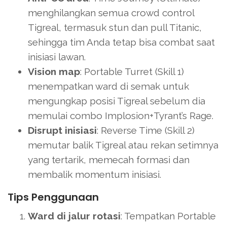
menghilangkan semua crowd control
Tigreal, termasuk stun dan pull Titanic,
sehingga tim Anda tetap bisa combat saat
inisiasi lawan.
Vision map
: Portable Turret (Skill 1)
menempatkan ward di semak untuk
mengungkap posisi Tigreal sebelum dia
memulai combo Implosion+Tyrant’s Rage.
Disrupt inisiasi
: Reverse Time (Skill 2)
memutar balik Tigreal atau rekan setimnya
yang tertarik, memecah formasi dan
membalik momentum inisiasi.
Tips Penggunaan
Ward di jalur rotasi
: Tempatkan Portable