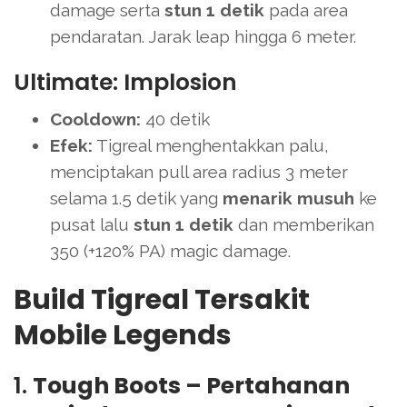
damage serta
stun 1 detik
pada area
pendaratan. Jarak leap hingga 6 meter.
Ultimate: Implosion
Cooldown:
40 detik
Efek:
Tigreal menghentakkan palu,
menciptakan pull area radius 3 meter
selama 1.5 detik yang
menarik musuh
ke
pusat lalu
stun 1 detik
dan memberikan
350 (+120% PA) magic damage.
Build Tigreal Tersakit
Mobile Legends
1.
Tough Boots – Pertahanan