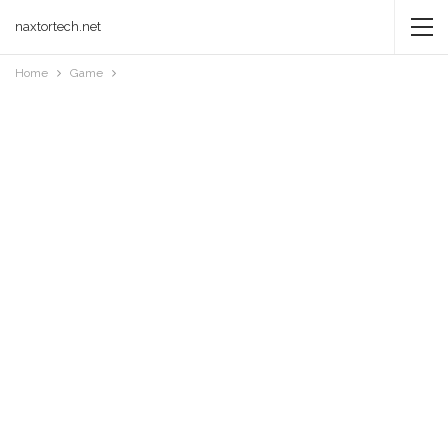
naxtortech.net
Home
Game