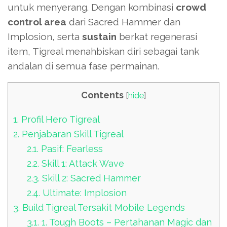
untuk menyerang. Dengan kombinasi
crowd
control area
dari Sacred Hammer dan
Implosion, serta
sustain
berkat regenerasi
item, Tigreal menahbiskan diri sebagai tank
andalan di semua fase permainan.
Contents
[
hide
]
1.
Profil Hero Tigreal
2.
Penjabaran Skill Tigreal
2.1.
Pasif: Fearless
2.2.
Skill 1: Attack Wave
2.3.
Skill 2: Sacred Hammer
2.4.
Ultimate: Implosion
3.
Build Tigreal Tersakit Mobile Legends
3.1.
1. Tough Boots – Pertahanan Magic dan