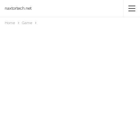
naxtortech.net
Home
Game