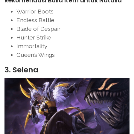
Rekomendasi Build Item untuk Natalia
Warrior Boots
Endless Battle
Blade of Despair
Hunter Strike
Immortality
Queen’s Wings
3. Selena