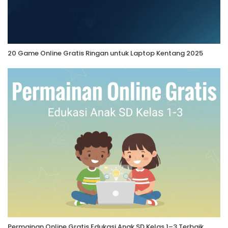
20 Game Online Gratis Ringan untuk Laptop Kentang 2025
Permainan Online Gratis Edukasi Anak SD Kelas 1–3 Terbaik