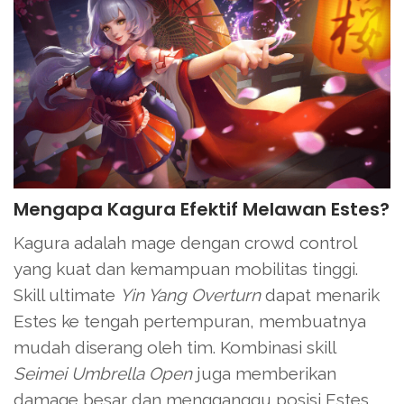
Mengapa Kagura Efektif Melawan Estes?
Kagura adalah mage dengan crowd control
yang kuat dan kemampuan mobilitas tinggi.
Skill ultimate
Yin Yang Overturn
dapat menarik
Estes ke tengah pertempuran, membuatnya
mudah diserang oleh tim. Kombinasi skill
Seimei Umbrella Open
juga memberikan
damage besar dan mengganggu posisi Estes.