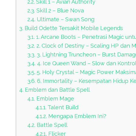
2.2.
Skill 1 – Avian Authority
2.3.
Skill 2 – Blue Nova
2.4.
Ultimate – Swan Song
3.
Build Odette Tersakit Mobile Legends
3.1.
1. Arcane Boots – Penetrasi Magic un
3.2.
2. Clock of Destiny – Scaling HP dan 
3.3.
3. Lightning Truncheon – Burst Damag
3.4.
4. Ice Queen Wand – Slow dan Kontr
3.5.
5. Holy Crystal – Magic Power Maksim
3.6.
6. Immortality – Kesempatan Hidup K
4.
Emblem dan Battle Spell
4.1.
Emblem Mage
4.1.1.
Talent Build
4.1.2.
Mengapa Emblem Ini?
4.2.
Battle Spell
4.2.1.
Flicker