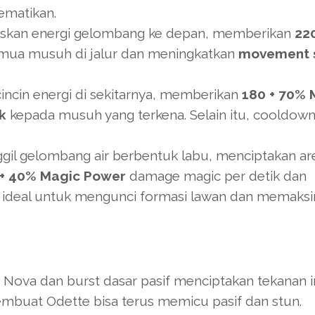
mematikan.
skan energi gelombang ke depan, memberikan
22
ua musuh di jalur dan meningkatkan
movement 
ncin energi di sekitarnya, memberikan
180 + 70% 
k
kepada musuh yang terkena. Selain itu, cooldow
l gelombang air berbentuk labu, menciptakan ar
 + 40% Magic Power
damage magic per detik dan
ni ideal untuk mengunci formasi lawan dan memaks
Nova dan burst dasar pasif menciptakan tekanan i
mbuat Odette bisa terus memicu pasif dan stun.