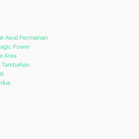
tuk Awal Permainan
Magic Power
e Area
ol Tambahan
al
edua