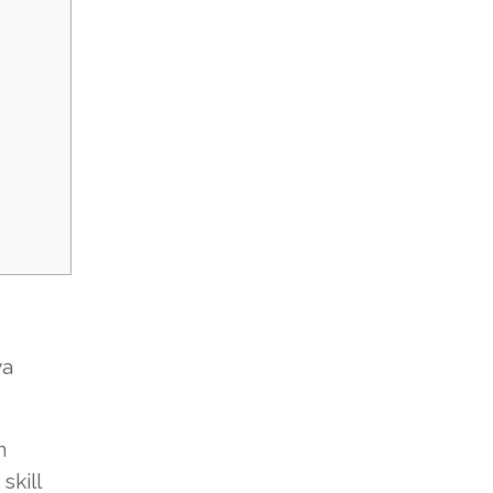
ya
n
skill