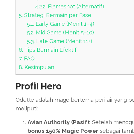
4.2.2.
Flameshot (Alternatif)
5.
Strategi Bermain per Fase
5.1.
Early Game (Menit 1–4)
5.2.
Mid Game (Menit 5–10)
5.3.
Late Game (Menit 11+)
6.
Tips Bermain Efektif
7.
FAQ
8.
Kesimpulan
Profil Hero
Odette adalah mage bertema peri air yang p
meliputi:
Avian Authority (Pasif):
Setelah menggun
bonus 150% Magic Power
sebagai tamba