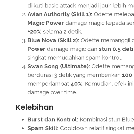
diikuti basic attack menjadi jauh lebih 
Avian Authority (Skill 1):
Odette melepa
Magic Power
damage magic kepada sem
+20%
selama 2 detik.
Blue Nova (Skill 2):
Odette memanggil ci
Power
damage magic dan
stun 0.5 deti
singkat memudahkan spam kontrol.
Swan Song (Ultimate):
Odette memanggi
berdurasi 3 detik yang memberikan
100
memperlambat
40%
. Kemudian, efek i
damage over time.
Kelebihan
Burst dan Kontrol:
Kombinasi stun Blue 
Spam Skill:
Cooldown relatif singkat me