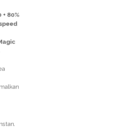
0 + 80%
speed
Magic
n
ea
imalkan
nstan.