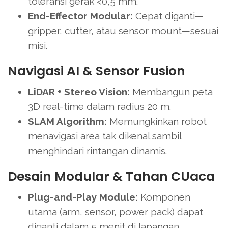
toleransi gerak <0,5 mm.
End-Effector Modular:
Cepat diganti—
gripper, cutter, atau sensor mount—sesuai
misi.
Navigasi AI & Sensor Fusion
LiDAR + Stereo Vision:
Membangun peta
3D real-time dalam radius 20 m.
SLAM Algorithm:
Memungkinkan robot
menavigasi area tak dikenal sambil
menghindari rintangan dinamis.
Desain Modular & Tahan CUaca
Plug-and-Play Module:
Komponen
utama (arm, sensor, power pack) dapat
diganti dalam 5 menit di lapangan.