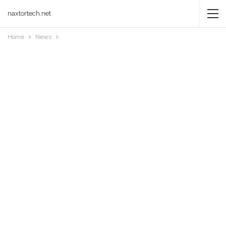
naxtortech.net
Home
News