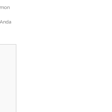
emon
 Anda