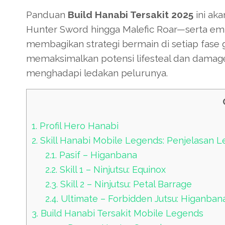
Panduan
Build Hanabi Tersakit 2025
ini ak
Hunter Sword hingga Malefic Roar—serta embl
membagikan strategi bermain di setiap fase
memaksimalkan potensi lifesteal dan damage
menghadapi ledakan pelurunya.
1.
Profil Hero Hanabi
2.
Skill Hanabi Mobile Legends: Penjelasan 
2.1.
Pasif – Higanbana
2.2.
Skill 1 – Ninjutsu: Equinox
2.3.
Skill 2 – Ninjutsu: Petal Barrage
2.4.
Ultimate – Forbidden Jutsu: Higanban
3.
Build Hanabi Tersakit Mobile Legends