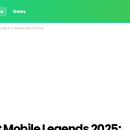
e
News
akit, Lifesteal Bikin Panik!
t Mobile Legends 2025: