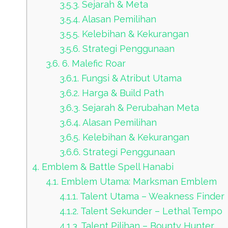
3.5.3.
Sejarah & Meta
3.5.4.
Alasan Pemilihan
3.5.5.
Kelebihan & Kekurangan
3.5.6.
Strategi Penggunaan
3.6.
6. Malefic Roar
3.6.1.
Fungsi & Atribut Utama
3.6.2.
Harga & Build Path
3.6.3.
Sejarah & Perubahan Meta
3.6.4.
Alasan Pemilihan
3.6.5.
Kelebihan & Kekurangan
3.6.6.
Strategi Penggunaan
4.
Emblem & Battle Spell Hanabi
4.1.
Emblem Utama: Marksman Emblem
4.1.1.
Talent Utama – Weakness Finder
4.1.2.
Talent Sekunder – Lethal Tempo
4.1.3.
Talent Pilihan – Bounty Hunter