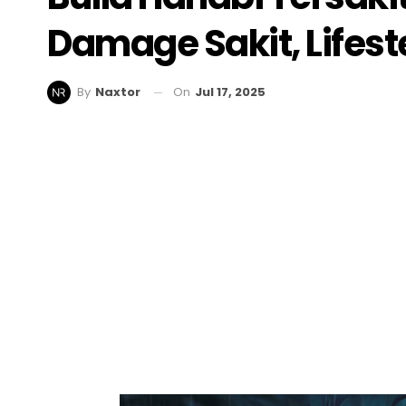
Damage Sakit, Lifeste
On
Jul 17, 2025
By
Naxtor