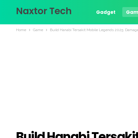
Naxtor Tech
Gadget
Gam
Home
Game
Build Hanabi Tersakit Mobile Legends 2025: Damage S
Build Hanabi Tersaki