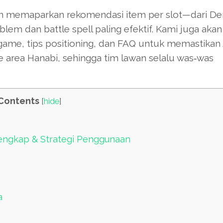
an memaparkan rekomendasi item per slot—dari D
em dan battle spell paling efektif. Kami juga akan
 game, tips positioning, dan FAQ untuk memastikan
 area Hanabi, sehingga tim lawan selalu was‑was
Contents
[
hide
]
Lengkap & Strategi Penggunaan
a