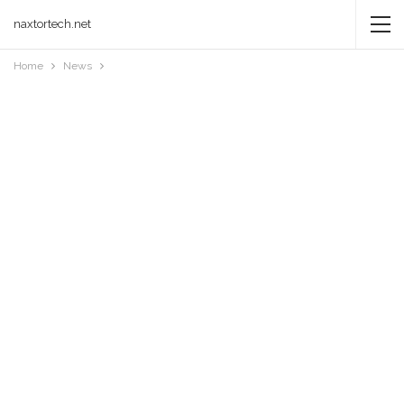
naxtortech.net
Home
News