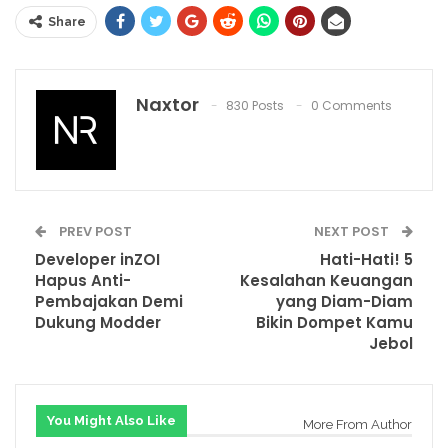
Share
Naxtor
830 Posts
0 Comments
PREV POST
NEXT POST
Developer inZOI
Hati-Hati! 5
Hapus Anti-
Kesalahan Keuangan
Pembajakan Demi
yang Diam-Diam
Dukung Modder
Bikin Dompet Kamu
Jebol
You Might Also Like
More From Author