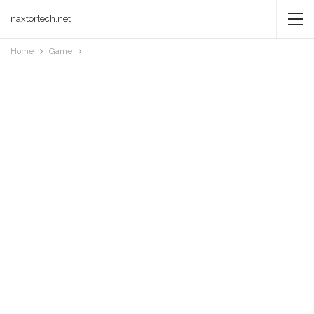
naxtortech.net
Home
Game