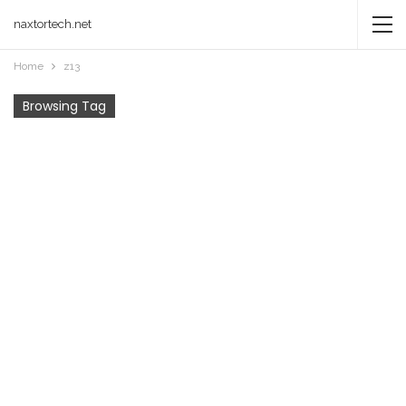
naxtortech.net
Home
z13
Browsing Tag