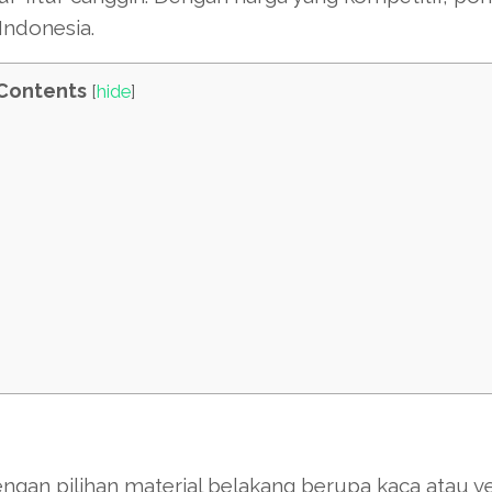
Indonesia.
Contents
[
hide
]
gan pilihan material belakang berupa kaca atau v