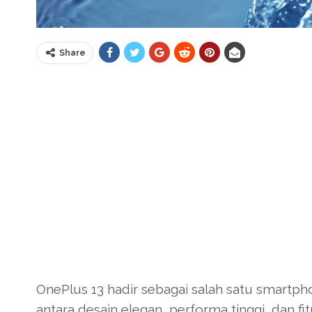
Share
OnePlus 13 hadir sebagai salah satu smartph
antara desain elegan, performa tinggi, dan fit