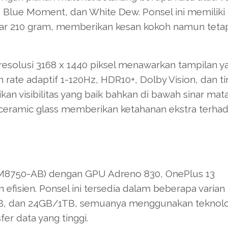
k, Blue Moment, dan White Dew. Ponsel ini memiliki
kitar 210 gram, memberikan kesan kokoh namun teta
esolusi 3168 x 1440 piksel menawarkan tampilan y
 rate adaptif 1-120Hz, HDR10+, Dolby Vision, dan t
an visibilitas yang baik bahkan di bawah sinar mata
r-ceramic glass memberikan ketahanan ekstra terha
(SM8750-AB) dengan GPU Adreno 830, OnePlus 13
efisien. Ponsel ini tersedia dalam beberapa varia
, dan 24GB/1TB, semuanya menggunakan teknolo
r data yang tinggi.