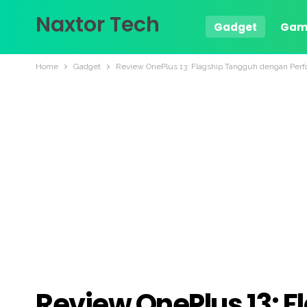
Naxtor Tech
Gadget
Gam
Home
Gadget
Review OnePlus 13: Flagship Tangguh dengan Perf
Review OnePlus 13: 