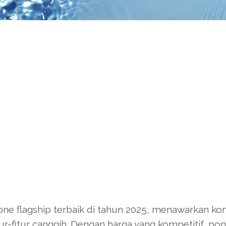
one flagship terbaik di tahun 2025, menawarkan ko
ur-fitur canggih. Dengan harga yang kompetitif, pons