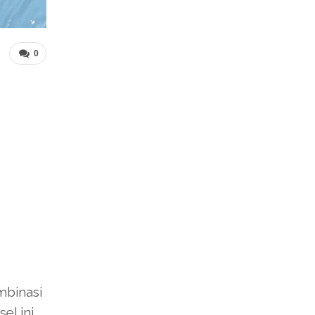
0
mbinasi
el ini