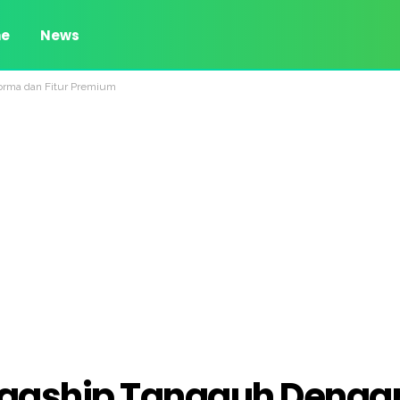
e
News
orma dan Fitur Premium
Flagship Tangguh Denga