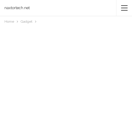
naxtortech.net
Home
Gadget