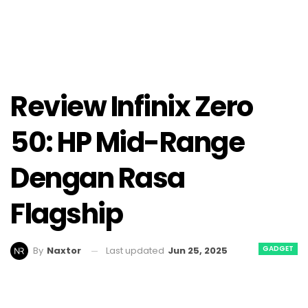
Review Infinix Zero
50: HP Mid-Range
Dengan Rasa
Flagship
GADGET
Last updated
Jun 25, 2025
By
Naxtor