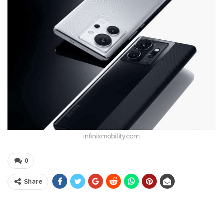
infinixmobility.com
0
Share