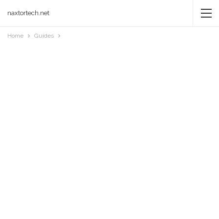
naxtortech.net
Home
Guides