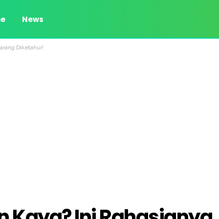
e
News
Jarang Diketahui!
kin Kaya? Ini Rahasianya