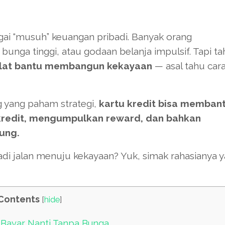
agai “musuh” keuangan pribadi. Banyak orang
bunga tinggi, atau godaan belanja impulsif. Tapi t
i alat bantu membangun kekayaan
— asal tahu car
g yang paham strategi,
kartu kredit bisa memban
redit, mengumpulkan reward, dan bahkan
ung.
jadi jalan menuju kekayaan? Yuk, simak rahasianya 
Contents
[
hide
]
, Bayar Nanti Tanpa Bunga