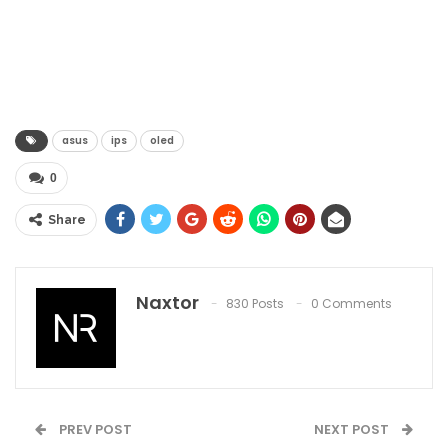
asus
ips
oled
0
Share
Naxtor
830 Posts
0 Comments
PREV POST
NEXT POST