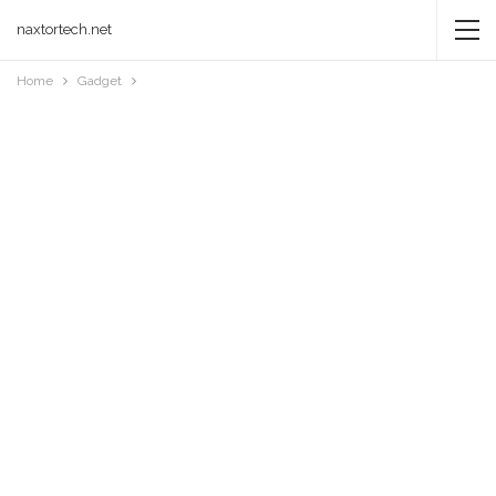
naxtortech.net
Home
Gadget