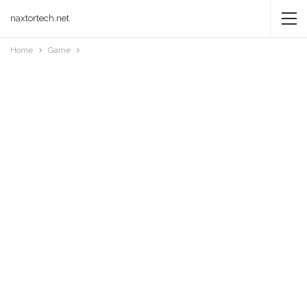
naxtortech.net
Home
Game