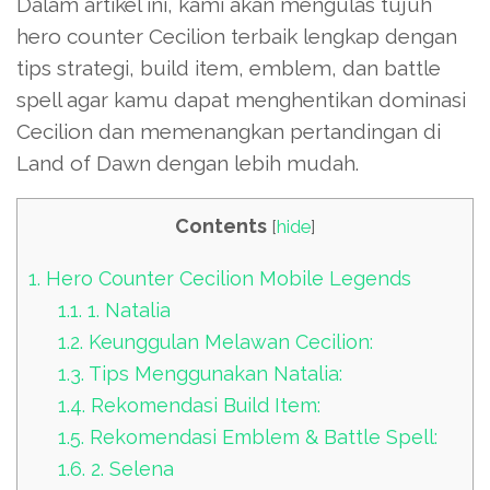
Dalam artikel ini, kami akan mengulas tujuh
hero counter Cecilion terbaik lengkap dengan
tips strategi, build item, emblem, dan battle
spell agar kamu dapat menghentikan dominasi
Cecilion dan memenangkan pertandingan di
Land of Dawn dengan lebih mudah.
Contents
[
hide
]
1.
Hero Counter Cecilion Mobile Legends
1.1.
1. Natalia
1.2.
Keunggulan Melawan Cecilion:
1.3.
Tips Menggunakan Natalia:
1.4.
Rekomendasi Build Item:
1.5.
Rekomendasi Emblem & Battle Spell:
1.6.
2. Selena