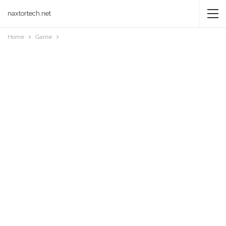
naxtortech.net
Home
Game