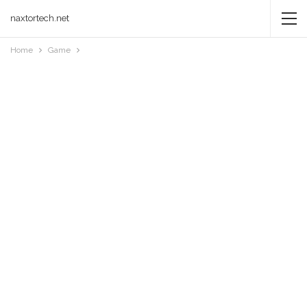
naxtortech.net
Home
Game