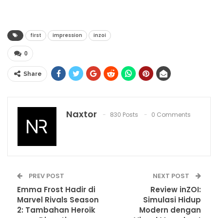
first
impression
inzoi
0
Share
Naxtor
830 Posts
0 Comments
PREV POST
NEXT POST
Emma Frost Hadir di
Review inZOI:
Marvel Rivals Season
Simulasi Hidup
2: Tambahan Heroik
Modern dengan