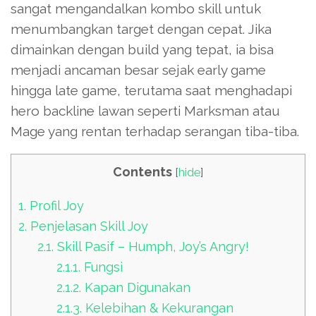
sangat mengandalkan kombo skill untuk
menumbangkan target dengan cepat. Jika
dimainkan dengan build yang tepat, ia bisa
menjadi ancaman besar sejak early game
hingga late game, terutama saat menghadapi
hero backline lawan seperti Marksman atau
Mage yang rentan terhadap serangan tiba-tiba.
Contents
[
hide
]
1.
Profil Joy
2.
Penjelasan Skill Joy
2.1.
Skill Pasif – Humph, Joy’s Angry!
2.1.1.
Fungsi
2.1.2.
Kapan Digunakan
2.1.3.
Kelebihan & Kekurangan