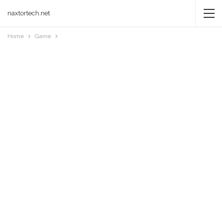
naxtortech.net
Home
Game