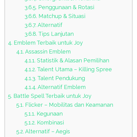
3.6.5.
Penggunaan & Rotasi
3.6.6.
Matchup & Situasi
3.6.7.
Alternatif
3.6.8.
Tips Lanjutan
4.
Emblem Terbaik untuk Joy
4.1.
Assassin Emblem
4.1.1.
Statistik & Alasan Pemilihan
4.1.2.
Talent Utama – Killing Spree
4.1.3.
Talent Pendukung
4.1.4.
Alternatif Emblem
5.
Battle Spell Terbaik untuk Joy
5.1.
Flicker – Mobilitas dan Keamanan
5.1.1.
Kegunaan
5.1.2.
Kombinasi
5.2.
Alternatif – Aegis