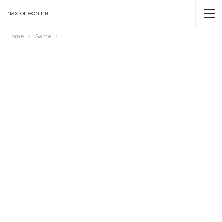
naxtortech.net
Home
Game