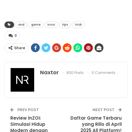
and
game
inzoi
tips
trick
0
Share
Naxtor
830 Posts
0 Comments
PREV POST
NEXT POST
Review inZOI:
Daftar Game Terbaru
Simulasi Hidup
yang Rilis di April
Modern dengan
2025 All Platform!