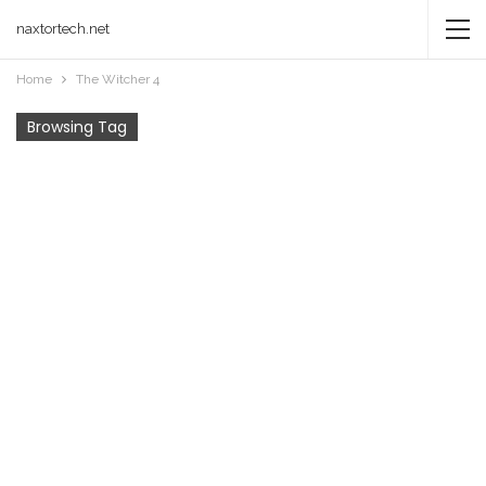
naxtortech.net
Home
The Witcher 4
Browsing Tag