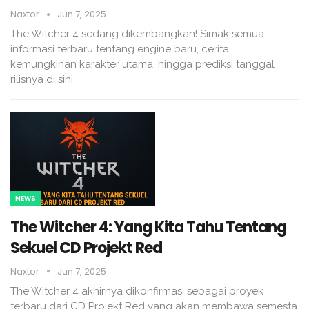
Naxtor
Jun 7, 2025
The Witcher 4 sedang dikembangkan! Simak semua
informasi terbaru tentang engine baru, cerita,
kemungkinan karakter utama, hingga prediksi tanggal
rilisnya di sini.
NEWS
The Witcher 4: Yang Kita Tahu Tentang
Sekuel CD Projekt Red
Naxtor
Jun 7, 2025
The Witcher 4 akhirnya dikonfirmasi sebagai proyek
terbaru dari CD Projekt Red yang akan membawa semesta