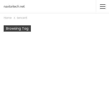
naxtortech.net
Home
tencent
Browsing Tag