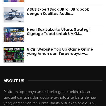
ASUS ExpertBook Ultra: Ultrabook
dengan Kualitas Audio…
Neon Box Jakarta Utara: Strategi
Signage Tepat untuk UMKM…
8 Ciri Website Top Up Game Online
yang Aman dan Terpercaya —…
ABOUT US
Platform tepercaya untuk berita game terkini, ulasan
gadget canggih, dan update teknologi terbaru. Semua
yang gamer dan tech enthusiasts butuhkan ada di sini.