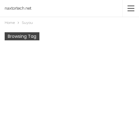
naxtortech.net
Home
Suyou
Browsing Tag