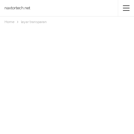
naxtortech.net
Home
layar transparan