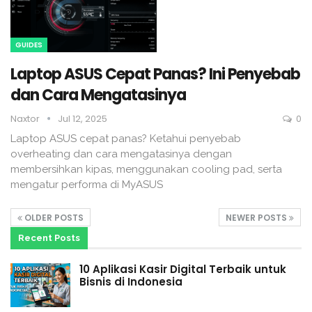
GUIDES
Laptop ASUS Cepat Panas? Ini Penyebab
dan Cara Mengatasinya
Naxtor
Jul 12, 2025
0
Laptop ASUS cepat panas? Ketahui penyebab
overheating dan cara mengatasinya dengan
membersihkan kipas, menggunakan cooling pad, serta
mengatur performa di MyASUS
OLDER POSTS
NEWER POSTS
Recent Posts
10 Aplikasi Kasir Digital Terbaik untuk
Bisnis di Indonesia