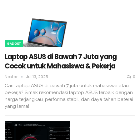
GADGET
Laptop ASUS di Bawah 7 Juta yang
Cocok untuk Mahasiswa & Pekerja
Naxtor
Jul 13, 2025
0
Cari laptop ASUS di bawah 7 juta untuk mahasiswa atau
pekerja? Simak rekomendasi laptop ASUS terbaik dengan
harga terjangkau, performa stabil, dan daya tahan baterai
yang lama!