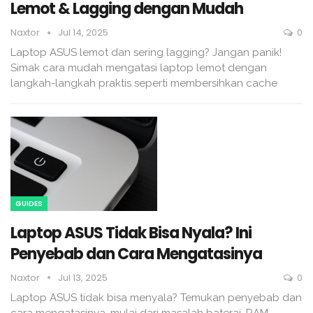
Lemot & Lagging dengan Mudah
Naxtor
Jul 14, 2025
0
Laptop ASUS lemot dan sering lagging? Jangan panik!
Simak cara mudah mengatasi laptop lemot dengan
langkah-langkah praktis seperti membersihkan cache
GUIDES
Laptop ASUS Tidak Bisa Nyala? Ini
Penyebab dan Cara Mengatasinya
Naxtor
Jul 13, 2025
0
Laptop ASUS tidak bisa menyala? Temukan penyebab dan
cara mengatasinya, mulai dari masalah baterai, RAM,