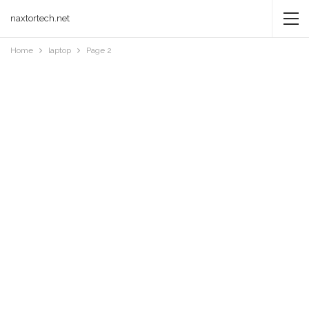
naxtortech.net
Home
laptop
Page 2