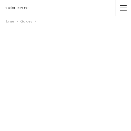
naxtortech.net
Home
Guides