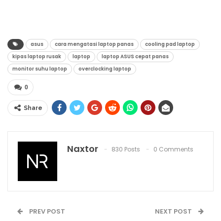
asus
cara mengatasi laptop panas
cooling pad laptop
kipas laptop rusak
laptop
laptop ASUS cepat panas
monitor suhu laptop
overclocking laptop
0
Share
Naxtor
830 Posts
0 Comments
PREV POST
NEXT POST