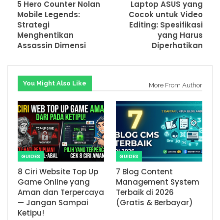
5 Hero Counter Nolan
Laptop ASUS yang
Mobile Legends:
Cocok untuk Video
Strategi
Editing: Spesifikasi
Menghentikan
yang Harus
Assassin Dimensi
Diperhatikan
You Might Also Like
More From Author
GUIDES
GUIDES
8 Ciri Website Top Up
7 Blog Content
Game Online yang
Management System
Aman dan Terpercaya
Terbaik di 2026
— Jangan Sampai
(Gratis & Berbayar)
Ketipu!