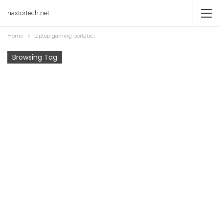
naxtortech.net
Home
laptop gaming portabel
Browsing Tag