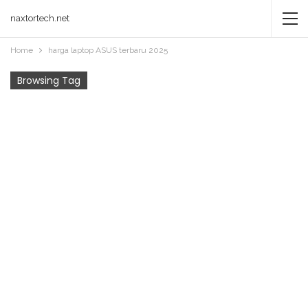
naxtortech.net
Home
harga laptop ASUS terbaru 2025
Browsing Tag