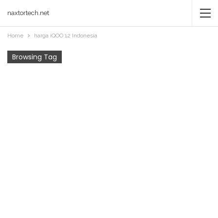
naxtortech.net
Home
harga iQOO 12 Indonesia
Browsing Tag