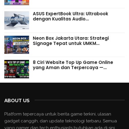
ASUS ExpertBook Ultra: Ultrabook
dengan Kualitas Audio…
Neon Box Jakarta Utara: Strategi
Signage Tepat untuk UMKM…
8 Ciri Website Top Up Game Online
yang Aman dan Terpercaya —…
ABOUT US
Platform tepercaya untuk berita game terkini, ulasan
gadget canggih, dan update teknologi terbaru. Semua
yang gamer dan tech enthusiasts butuhkan ada di sini.