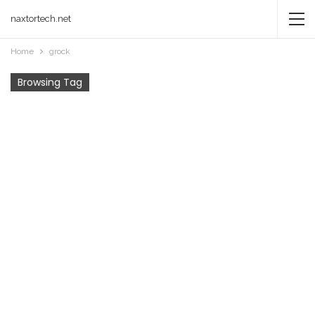
naxtortech.net
Home
grock
Browsing Tag