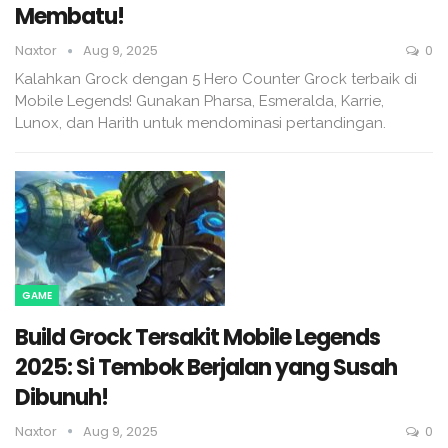
Membatu!
Naxtor
Aug 9, 2025
0
Kalahkan Grock dengan 5 Hero Counter Grock terbaik di
Mobile Legends! Gunakan Pharsa, Esmeralda, Karrie,
Lunox, dan Harith untuk mendominasi pertandingan.
GAME
Build Grock Tersakit Mobile Legends
2025: Si Tembok Berjalan yang Susah
Dibunuh!
Naxtor
Aug 9, 2025
0