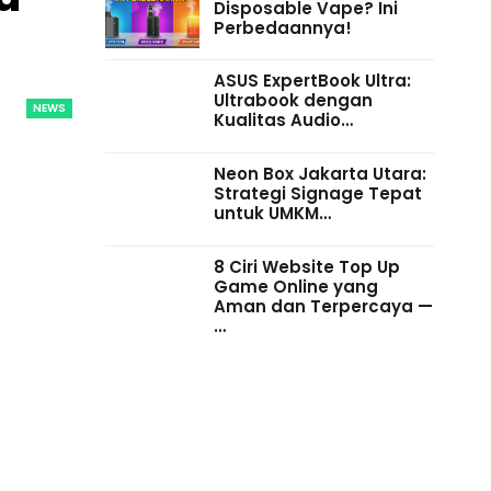
Disposable Vape? Ini
Perbedaannya!
ASUS ExpertBook Ultra:
Ultrabook dengan
NEWS
Kualitas Audio…
Neon Box Jakarta Utara:
Strategi Signage Tepat
untuk UMKM…
8 Ciri Website Top Up
Game Online yang
Aman dan Terpercaya —
…