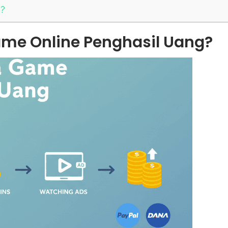
m?
me Online Penghasil Uang?