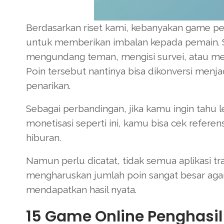
Berdasarkan riset kami, kebanyakan game pe
untuk memberikan imbalan kepada pemain. Sis
mengundang teman, mengisi survei, atau me
Poin tersebut nantinya bisa dikonversi menja
penarikan.
Sebagai perbandingan, jika kamu ingin tahu
monetisasi seperti ini, kamu bisa cek referen
hiburan.
Namun perlu dicatat, tidak semua aplikasi 
mengharuskan jumlah poin sangat besar agar
mendapatkan hasil nyata.
15 Game Online Penghasi