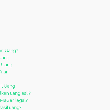
an Uang?
Uang
l Uang
 Cuan
il Uang
kan uang asli?
 MaGer legal?
asil uang?