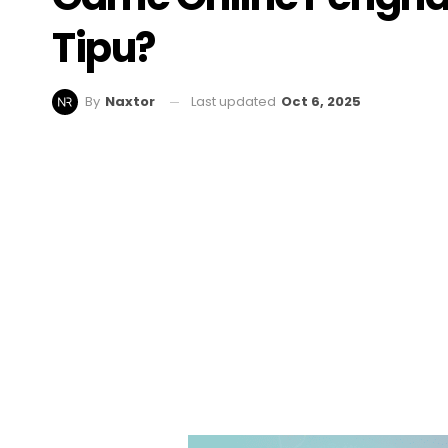
Tipu?
Last updated
Oct 6, 2025
By
Naxtor