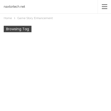
naxtortech.net
Home
Game Story Enhancement
Browsing Tag