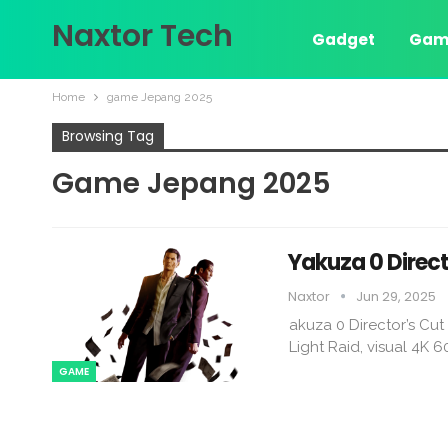
Naxtor Tech
Gadget
Gam
Home
game Jepang 2025
Browsing Tag
Game Jepang 2025
Yakuza 0 Direc
Naxtor
Jun 29, 2025
akuza 0 Director’s Cu
Light Raid, visual 4K
GAME