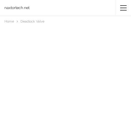
naxtortech.net
Home
Deadlock Valve