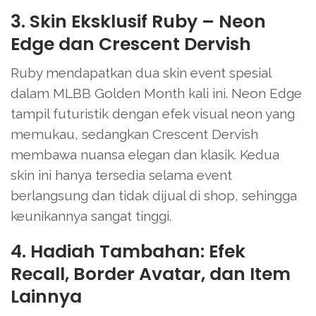
3. Skin Eksklusif Ruby – Neon
Edge dan Crescent Dervish
Ruby mendapatkan dua skin event spesial
dalam MLBB Golden Month kali ini. Neon Edge
tampil futuristik dengan efek visual neon yang
memukau, sedangkan Crescent Dervish
membawa nuansa elegan dan klasik. Kedua
skin ini hanya tersedia selama event
berlangsung dan tidak dijual di shop, sehingga
keunikannya sangat tinggi.
4. Hadiah Tambahan: Efek
Recall, Border Avatar, dan Item
Lainnya