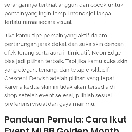
serangannya terlihat anggun dan cocok untuk
pemain yang ingin tampil menonjol tanpa
terlalu ramai secara visual.
Jika kamu tipe pemain yang aktif dalam
pertarungan jarak dekat dan suka skin dengan
efek terang serta aura intimidatif, Neon Edge
bisa jadi pilihan terbaik. Tapi jika kamu suka skin
yang elegan, tenang, dan tetap eksklusif,
Crescent Dervish adalah pilihan yang tepat.
Karena kedua skin ini tidak akan tersedia di
shop setelah event selesai, pilihlah sesuai
preferensi visual dan gaya mainmu.
Panduan Pemula: Cara Ikut
Event MLBB Golden Month