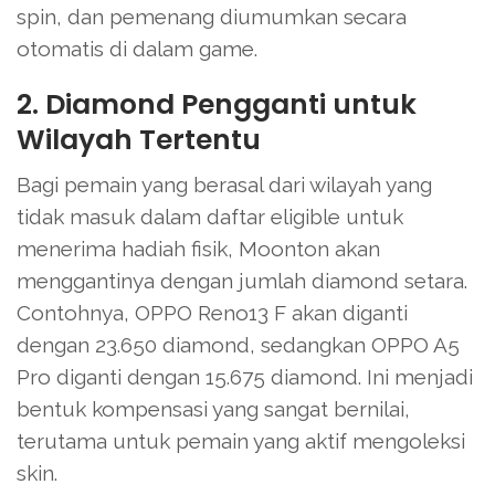
spin, dan pemenang diumumkan secara
otomatis di dalam game.
2. Diamond Pengganti untuk
Wilayah Tertentu
Bagi pemain yang berasal dari wilayah yang
tidak masuk dalam daftar eligible untuk
menerima hadiah fisik, Moonton akan
menggantinya dengan jumlah diamond setara.
Contohnya, OPPO Reno13 F akan diganti
dengan 23.650 diamond, sedangkan OPPO A5
Pro diganti dengan 15.675 diamond. Ini menjadi
bentuk kompensasi yang sangat bernilai,
terutama untuk pemain yang aktif mengoleksi
skin.