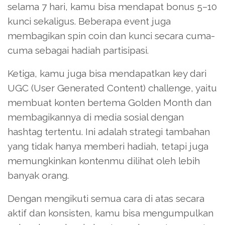
selama 7 hari, kamu bisa mendapat bonus 5–10
kunci sekaligus. Beberapa event juga
membagikan spin coin dan kunci secara cuma-
cuma sebagai hadiah partisipasi.
Ketiga, kamu juga bisa mendapatkan key dari
UGC (User Generated Content) challenge, yaitu
membuat konten bertema Golden Month dan
membagikannya di media sosial dengan
hashtag tertentu. Ini adalah strategi tambahan
yang tidak hanya memberi hadiah, tetapi juga
memungkinkan kontenmu dilihat oleh lebih
banyak orang.
Dengan mengikuti semua cara di atas secara
aktif dan konsisten, kamu bisa mengumpulkan