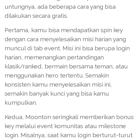
untungnya, ada beberapa cara yang bisa
dilakukan secara gratis.
Pertama, kamu bisa mendapatkan spin key
dengan cara menyelesaikan misi harian yang
muncul di tab event. Misi ini bisa berupa login
harian, memenangkan pertandingan
klasik/ranked, bermain bersama teman, atau
menggunakan hero tertentu. Semakin
konsisten kamu menyelesaikan misi ini,
semakin banyak kunci yang bisa kamu
kumpulkan.
Kedua, Moonton seringkali memberikan bonus
key melalui event komunitas atau milestone
login. Misalnya, saat kamu login berturut-turut