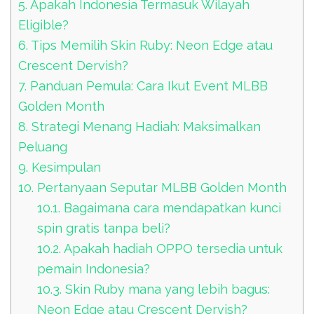
5.
Apakah Indonesia Termasuk Wilayah
Eligible?
6.
Tips Memilih Skin Ruby: Neon Edge atau
Crescent Dervish?
7.
Panduan Pemula: Cara Ikut Event MLBB
Golden Month
8.
Strategi Menang Hadiah: Maksimalkan
Peluang
9.
Kesimpulan
10.
Pertanyaan Seputar MLBB Golden Month
10.1.
Bagaimana cara mendapatkan kunci
spin gratis tanpa beli?
10.2.
Apakah hadiah OPPO tersedia untuk
pemain Indonesia?
10.3.
Skin Ruby mana yang lebih bagus:
Neon Edge atau Crescent Dervish?