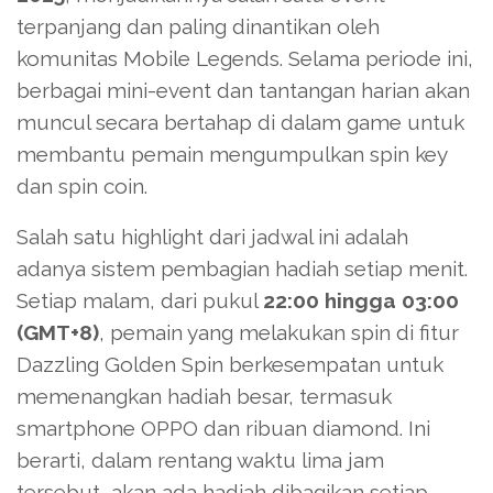
terpanjang dan paling dinantikan oleh
komunitas Mobile Legends. Selama periode ini,
berbagai mini-event dan tantangan harian akan
muncul secara bertahap di dalam game untuk
membantu pemain mengumpulkan spin key
dan spin coin.
Salah satu highlight dari jadwal ini adalah
adanya sistem pembagian hadiah setiap menit.
Setiap malam, dari pukul
22:00 hingga 03:00
(GMT+8)
, pemain yang melakukan spin di fitur
Dazzling Golden Spin berkesempatan untuk
memenangkan hadiah besar, termasuk
smartphone OPPO dan ribuan diamond. Ini
berarti, dalam rentang waktu lima jam
tersebut, akan ada hadiah dibagikan setiap