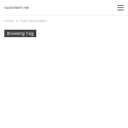
naxtortech.net
Home
Core Ultra 9 185H
Browsing Tag