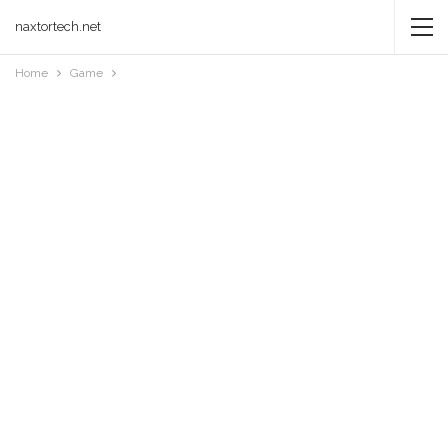
naxtortech.net
Home
Game