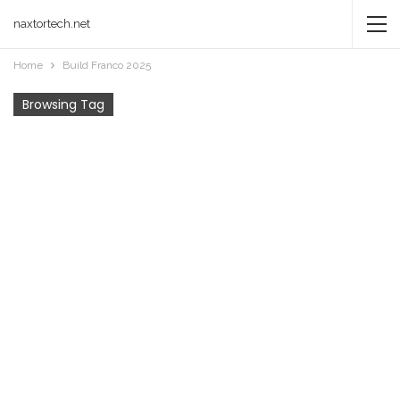
naxtortech.net
Home
Build Franco 2025
Browsing Tag